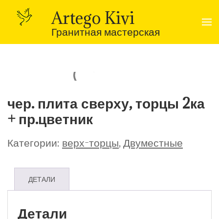
Перейти
к
Artego Kivi
содержимому
(нажмите
Гранитная мастерская
Enter)
чер. плита сверху, торцы 2ка
+ пр.цветник
Категории:
верх-торцы
,
Двуместные
ДЕТАЛИ
Детали