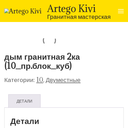
Перейти
Artego Kivi
к
содержимому
Гранитная мастерская
(нажмите
Enter)
дым гранитная 2ка
(10_пр.блок_куб)
Категории:
10
,
Двуместные
ДЕТАЛИ
Детали