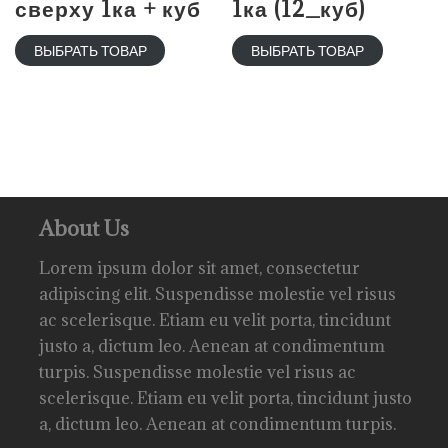
сверху 1ка + куб
1ка (12_куб)
ВЫБРАТЬ ТОВАР
ВЫБРАТЬ ТОВАР
About Us
Lorem ipsum dolor sit amet, consectetur
adipiscing elit. Suspendisse molestie vel risus
ac scelerisque. Etiam eu velit porta, tincidunt
justo a, dictum leo. Aenean at condimentum
turpis. Suspendisse molestie vel risus ac
scelerisque. Etiam eu velit porta, tincidunt justo
a, dictum leo. Aenean at condimentum turpis.