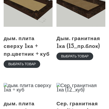
дым. плита
Дым. гранитная
сверху 1ка +
1ка (15_пр.блок)
пр.цветник + куб
ВЫБРАТЬ ТОВАР
ВЫБРАТЬ ТОВАР
дым. плита
Сер. гранитная