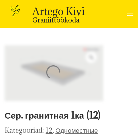
Skip
to
Artego Kivi
content
(Press
Graniittöökoda
Enter)
Сер. гранитная 1ка (12)
Kategooriad:
12
,
Одноместные