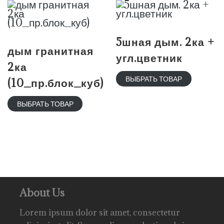
5шная дым. 2ка +
дым гранитная
угл.цветник
2ка
ВЫБРАТЬ ТОВАР
(10_пр.блок_куб)
ВЫБРАТЬ ТОВАР
About Us
Lorem ipsum dolor sit amet, consectetur