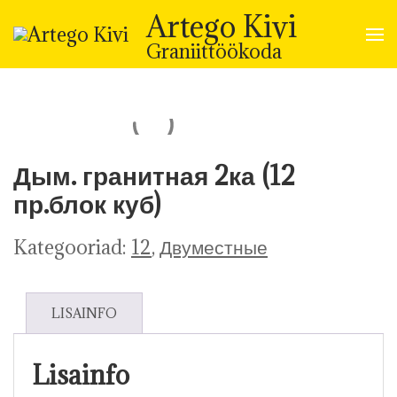
Skip
Artego Kivi
to
content
Graniittöökoda
(Press
Enter)
Дым. гранитная 2ка (12
пр.блок куб)
Kategooriad:
12
,
Двуместные
LISAINFO
Lisainfo