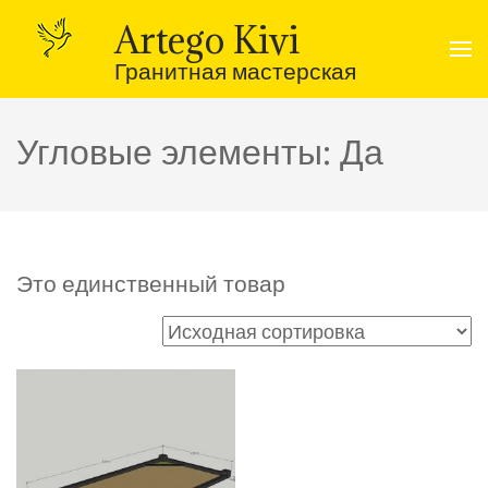
Перейти
к
Artego Kivi
содержимому
(нажмите
Гранитная мастерская
Enter)
Угловые элементы:
Да
Это единственный товар