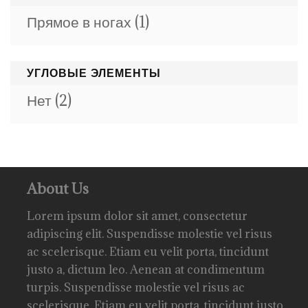
Прямое в ногах
(1)
УГЛОВЫЕ ЭЛЕМЕНТЫ
Нет
(2)
About Us
Lorem ipsum dolor sit amet, consectetur
adipiscing elit. Suspendisse molestie vel risus
ac scelerisque. Etiam eu velit porta, tincidunt
justo a, dictum leo. Aenean at condimentum
turpis. Suspendisse molestie vel risus ac
scelerisque. Etiam eu velit porta, tincidunt justo