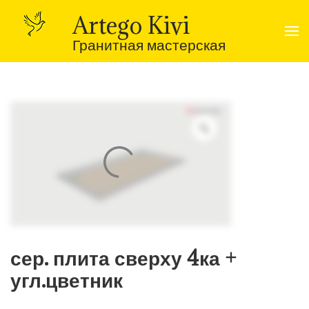
Перейти
к
Artego Kivi
содержимому
(нажмите
Гранитная мастерская
Enter)
сер. плита сверху 4ка +
угл.цветник