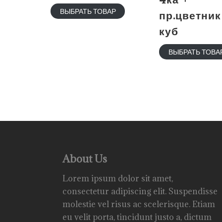
ВЫБРАТЬ ТОВАР
пр.цветник
куб
ВЫБРАТЬ ТОВА
About Us
Lorem ipsum dolor sit amet,
consectetur adipiscing elit. Suspendisse
molestie vel risus ac scelerisque. Etiam
eu velit porta, tincidunt justo a, dictum