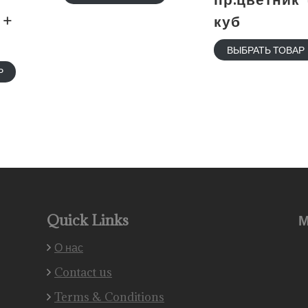
 +
куб
ВЫБРАТЬ ТОВАР
Р
Quick Links
М
О нас
Contact us
Terms & Conditions