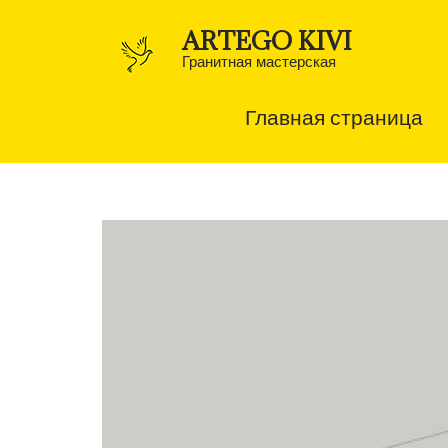
Перейти
к
ARTEGO KIVI
содержимому
(нажмите
Гранитная мастерская
Enter)
Главная страница