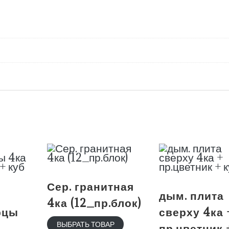
Сер. гранитная
а
дым. плита
4ка (12_пр.блок)
рцы
сверху 4ка 
ВЫБРАТЬ ТОВАР
пр.цветник 