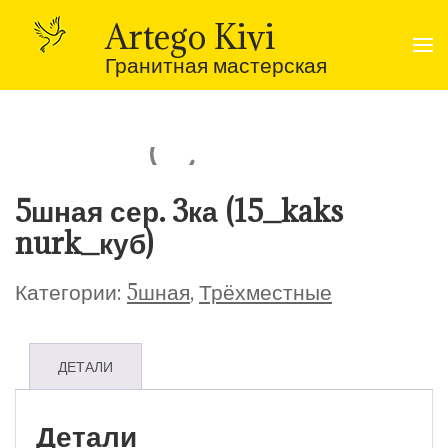
Перейти
к
Artego Kivi
содержимому
(нажмите
Гранитная мастерская
Enter)
5шная сер. 3ка (15_kaks
nurk_куб)
Категории:
5шная
,
Трёхместные
ДЕТАЛИ
Детали