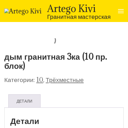
Перейти
Artego Kivi
к
содержимому
Гранитная мастерская
(нажмите
Enter)
дым гранитная 3ка (10 пр.
блок)
Категории:
10
,
Трёхместные
ДЕТАЛИ
Детали