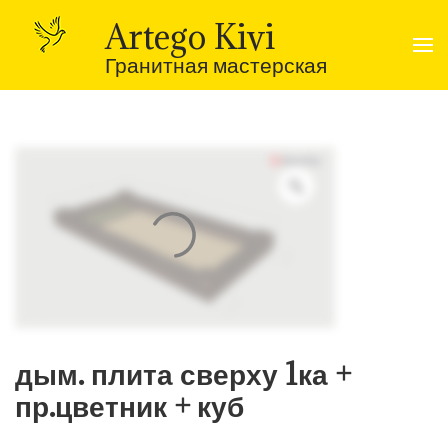
Перейти
к
Artego Kivi
содержимому
(нажмите
Гранитная мастерская
Enter)
дым. плита сверху 1ка +
пр.цветник + куб