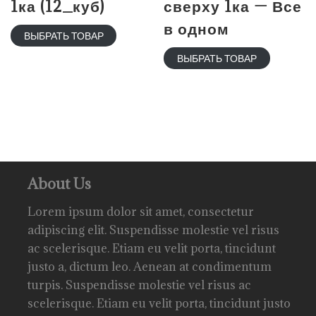
1ка (12_куб)
сверху 1ка — Все
в одном
ВЫБРАТЬ ТОВАР
ВЫБРАТЬ ТОВАР
About Us
Lorem ipsum dolor sit amet, consectetur
adipiscing elit. Suspendisse molestie vel risus
ac scelerisque. Etiam eu velit porta, tincidunt
justo a, dictum leo. Aenean at condimentum
turpis. Suspendisse molestie vel risus ac
scelerisque. Etiam eu velit porta, tincidunt justo