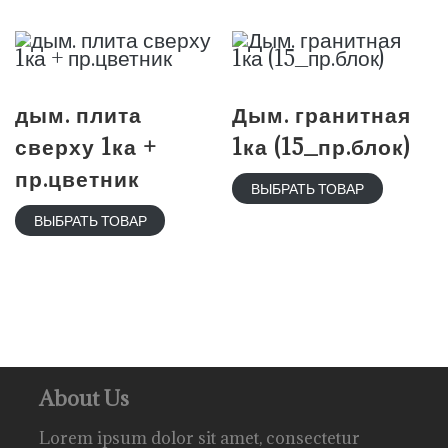
дым. плита
Дым. гранитная
сверху 1ка +
1ка (15_пр.блок)
пр.цветник
ВЫБРАТЬ ТОВАР
ВЫБРАТЬ ТОВАР
About Us
Lorem ipsum dolor sit amet, consectetur