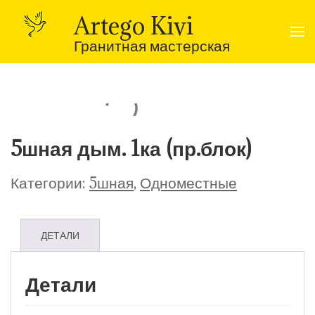
Перейти
к
Artego Kivi
содержимому
(нажмите
Гранитная мастерская
Enter)
5шная дым. 1ка (пр.блок)
Категории:
5шная
,
Одноместные
ДЕТАЛИ
Детали