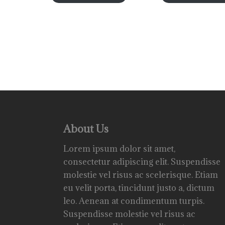
About Us
Lorem ipsum dolor sit amet,
consectetur adipiscing elit. Suspendisse
molestie vel risus ac scelerisque. Etiam
eu velit porta, tincidunt justo a, dictum
leo. Aenean at condimentum turpis.
Suspendisse molestie vel risus ac