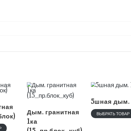
5шная дым. 
тная
Дым. гранитная
ВЫБРАТЬ ТОВАР
блок)
1ка
Р
(15_пр.блок_куб)