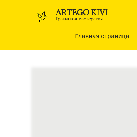
Перейти
к
ARTEGO KIVI
содержимому
(нажмите
Гранитная мастерская
Enter)
Главная страница