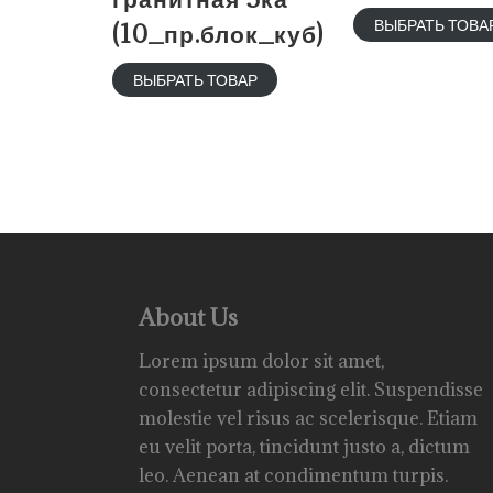
ВЫБРАТЬ ТОВА
(10_пр.блок_куб)
ВЫБРАТЬ ТОВАР
About Us
Lorem ipsum dolor sit amet,
consectetur adipiscing elit. Suspendisse
molestie vel risus ac scelerisque. Etiam
eu velit porta, tincidunt justo a, dictum
leo. Aenean at condimentum turpis.