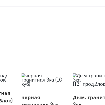
тная
черная
Дым. грани
 блок)
гранитная 3ка
3ка