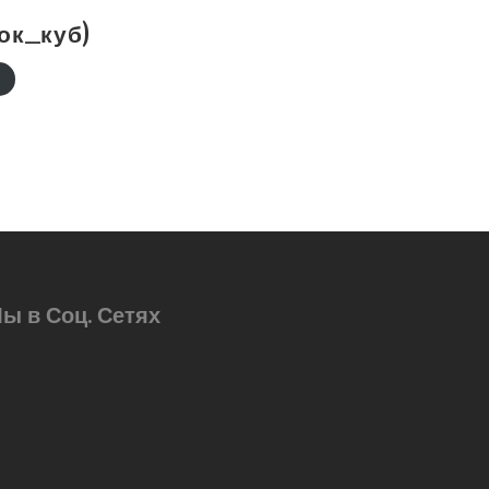
ок_куб)
ы в Соц. Сетях