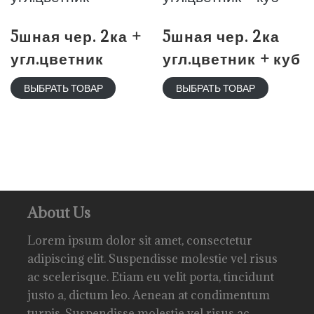
5шная чер. 2ка +
5шная чер. 2ка
угл.цветник
угл.цветник + куб
ВЫБРАТЬ ТОВАР
ВЫБРАТЬ ТОВАР
About Us
Lorem ipsum dolor sit amet, consectetur
adipiscing elit. Suspendisse molestie vel risus
ac scelerisque. Etiam eu velit porta, tincidunt
justo a, dictum leo. Aenean at condimentum
turpis. Suspendisse molestie vel risus ac