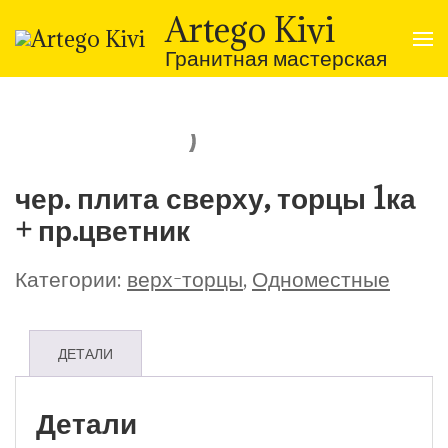
Перейти
Artego Kivi
к
содержимому
Гранитная мастерская
(нажмите
Enter)
чер. плита сверху, торцы 1ка
+ пр.цветник
Категории:
верх-торцы
,
Одноместные
ДЕТАЛИ
Детали