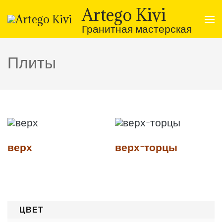
Перейти
Artego Kivi
к
содержимому
Гранитная мастерская
(нажмите
Enter)
Плиты
верх
верх-торцы
ЦВЕТ