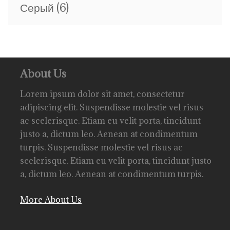
Серый
(6)
About Us
Lorem ipsum dolor sit amet, consectetur
adipiscing elit. Suspendisse molestie vel risus
ac scelerisque. Etiam eu velit porta, tincidunt
justo a, dictum leo. Aenean at condimentum
turpis. Suspendisse molestie vel risus ac
scelerisque. Etiam eu velit porta, tincidunt justo
a, dictum leo. Aenean at condimentum turpis.
More About Us