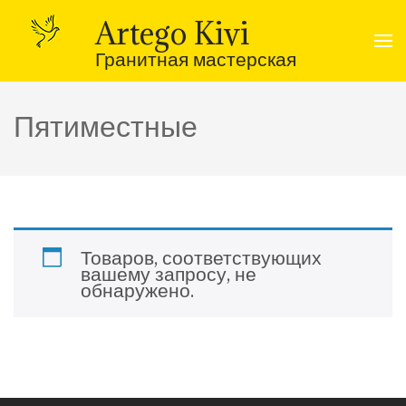
Перейти
к
Artego Kivi
содержимому
(нажмите
Гранитная мастерская
Enter)
Пятиместные
Товаров, соответствующих
вашему запросу, не
обнаружено.