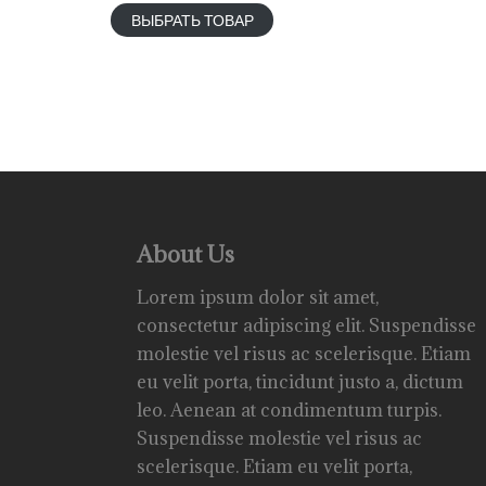
ВЫБРАТЬ ТОВАР
About Us
Lorem ipsum dolor sit amet,
consectetur adipiscing elit. Suspendisse
molestie vel risus ac scelerisque. Etiam
eu velit porta, tincidunt justo a, dictum
leo. Aenean at condimentum turpis.
Suspendisse molestie vel risus ac
scelerisque. Etiam eu velit porta,