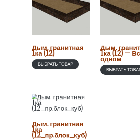
Дым. гранитная
Дым. грани
1ка (12)
1ка (12) — В
одном
ВЫБРАТЬ ТОВАР
ВЫБРАТЬ ТОВА
Дым. гранитная
1ка
(12_пр.блок_куб)