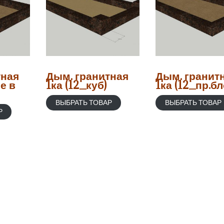
тная
Дым. гранитная
Дым. гранит
се в
1ка (12_куб)
1ка (12_пр.бл
ВЫБРАТЬ ТОВАР
ВЫБРАТЬ ТОВАР
Р