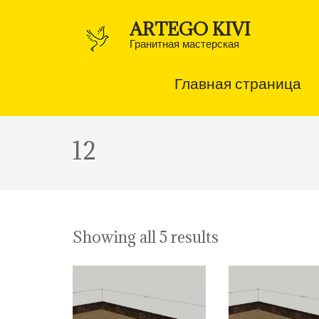
Перейти
к
ARTEGO KIVI
содержимому
(нажмите
Гранитная мастерская
Enter)
Главная страница
12
Showing all 5 results