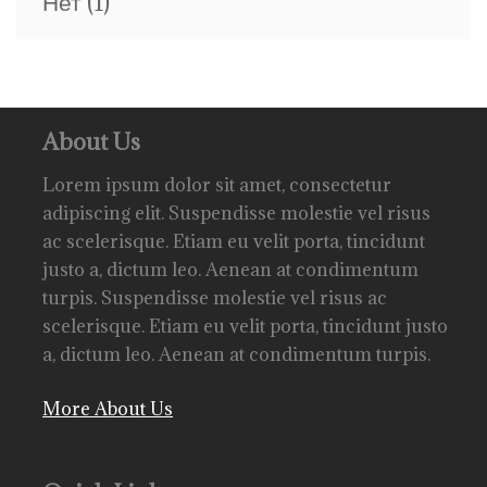
Нет
(1)
About Us
Lorem ipsum dolor sit amet, consectetur
adipiscing elit. Suspendisse molestie vel risus
ac scelerisque. Etiam eu velit porta, tincidunt
justo a, dictum leo. Aenean at condimentum
turpis. Suspendisse molestie vel risus ac
scelerisque. Etiam eu velit porta, tincidunt justo
a, dictum leo. Aenean at condimentum turpis.
More About Us