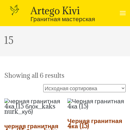
Перейти
к
Artego Kivi
содержимому
(нажмите
Гранитная мастерская
Enter)
15
Showing all 6 results
Черная гранитная
черная гранитная
4ка (15)