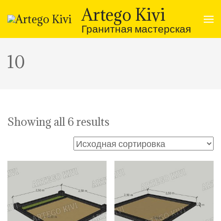
Перейти
Artego Kivi
к
содержимому
Гранитная мастерская
(нажмите
Enter)
10
Showing all 6 results