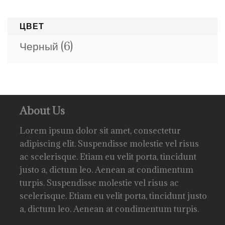
ЦВЕТ
Черный
(6)
About Us
Lorem ipsum dolor sit amet, consectetur
adipiscing elit. Suspendisse molestie vel risus
ac scelerisque. Etiam eu velit porta, tincidunt
justo a, dictum leo. Aenean at condimentum
turpis. Suspendisse molestie vel risus ac
scelerisque. Etiam eu velit porta, tincidunt justo
a, dictum leo. Aenean at condimentum turpis.