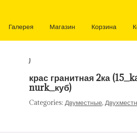
Галерея
Магазин
Корзина
К
крас гранитная 2ка (15_k
nurk_куб)
Categories:
Двуместные
,
Двухмест