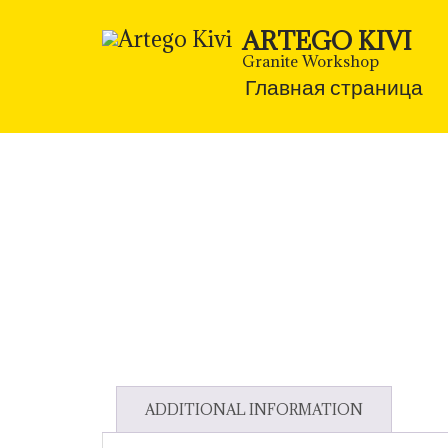
Skip
to
ARTEGO KIVI
content
(Press
Granite Workshop
Enter)
Главная страница
ADDITIONAL INFORMATION