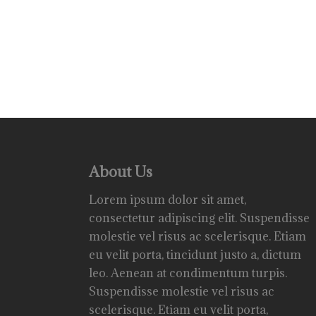
About Us
Lorem ipsum dolor sit amet,
consectetur adipiscing elit. Suspendisse
molestie vel risus ac scelerisque. Etiam
eu velit porta, tincidunt justo a, dictum
leo. Aenean at condimentum turpis.
Suspendisse molestie vel risus ac
scelerisque. Etiam eu velit porta,