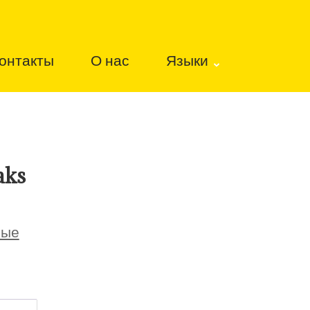
онтакты
О нас
Языки
aks
ные