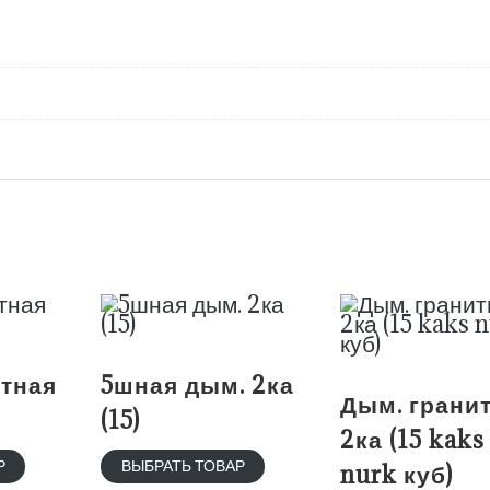
итная
5шная дым. 2ка
Дым. грани
)
(15)
2ка (15 kaks
Р
ВЫБРАТЬ ТОВАР
nurk куб)