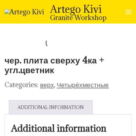
Skip
Artego Kivi
to
content
Granite Workshop
(Press
Enter)
чер. плита сверху 4ка +
угл.цветник
Categories:
верх
,
Четырёхместные
ADDITIONAL INFORMATION
Additional information