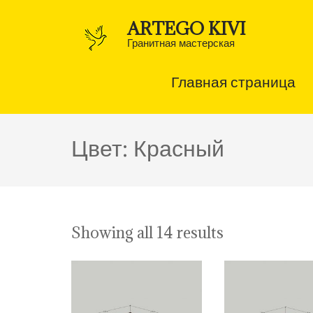
Перейти
к
ARTEGO KIVI
содержимому
(нажмите
Гранитная мастерская
Enter)
Главная страница
Цвет:
Красный
Showing all 14 results