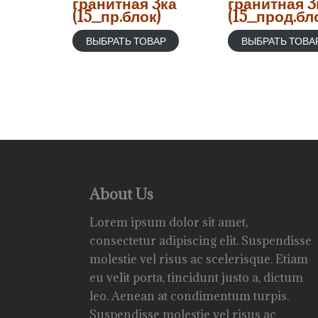
гранитная 3ка
гранитная 3
(15_пр.блок)
(15_прод.бл
ВЫБРАТЬ ТОВАР
ВЫБРАТЬ ТОВА
About Us
Lorem ipsum dolor sit amet,
consectetur adipiscing elit. Suspendisse
molestie vel risus ac scelerisque. Etiam
eu velit porta, tincidunt justo a, dictum
leo. Aenean at condimentum turpis.
Suspendisse molestie vel risus ac