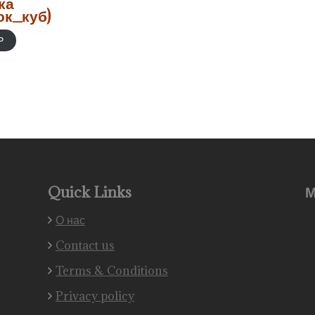
ка
ок_куб)
Р
Quick Links
М
О нас
Contact us
Terms & Conditions
Privacy policy