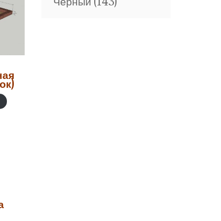
Черный
(143)
ная
ок)
а