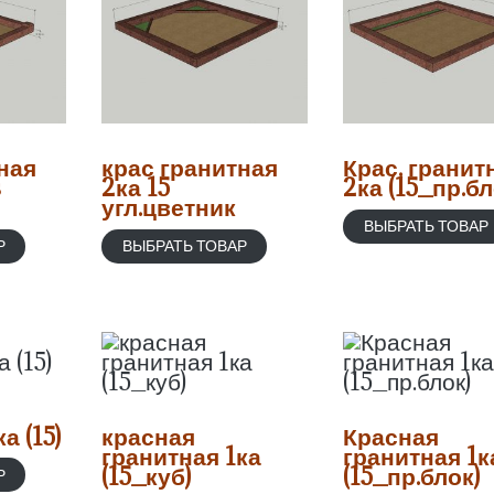
ная
крас гранитная
Крас. гранит
s
2ка 15
2ка (15_пр.бл
угл.цветник
ВЫБРАТЬ ТОВАР
Р
ВЫБРАТЬ ТОВАР
а (15)
красная
Красная
гранитная 1ка
гранитная 1к
(15_куб)
(15_пр.блок)
Р